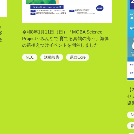
」
令和8年1月11日（日）「MOBA Science
多
Project～みんなで 育てる真鶴の海～」海藻
を
の苗植えつけイベントを開催しました
NCC
活動報告
県西Core
【
セ
協
N
新