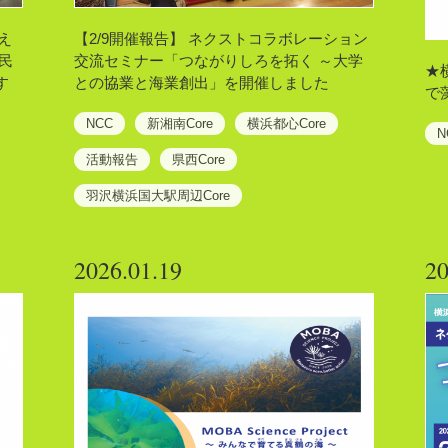
え
【2/9開催報告】 ネクストコラボレーション
民
交流セミナー「つながりしろを拓く ～大学
★
す
との協業と海業創出」を開催しました
で
NCC
新湘南Core
横浜都心Core
N
活動報告
県西Core
羽沢横浜国大駅周辺Core
2026.01.19
20