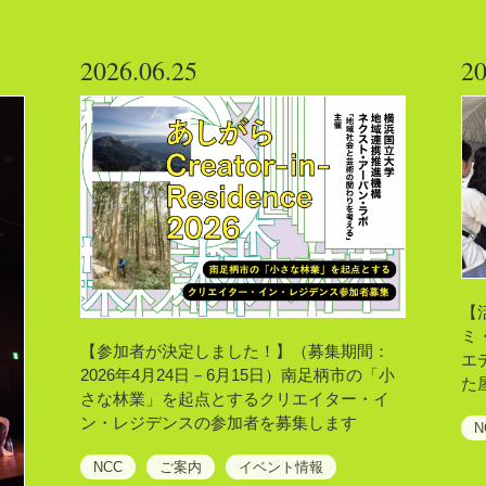
2026.06.25
20
【
ミ・
【参加者が決定しました！】（募集期間：
エ
2026年4月24日－6月15日）南足柄市の「小
た
さな林業」を起点とするクリエイター・イ
ン・レジデンスの参加者を募集します
N
NCC
ご案内
イベント情報