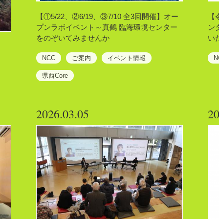
【①5/22、②6/19、③7/10 全3回開催】オー
【
プンラボイベント～真鶴 臨海環境センター
ン
をのぞいてみませんか
い
NCC
ご案内
イベント情報
N
県西Core
2026.03.05
20