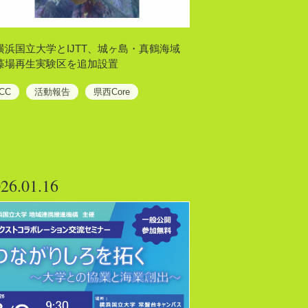
横浜国立大学とIJTT、城ヶ島・真鶴海域
藻場再生実験区を追加設置
CC
活動報告
県西Core
26.01.16