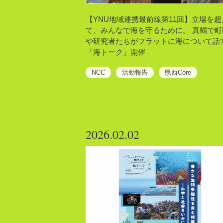
【YNU地域連携最前線第11回】立場を超
て、みんなで海を守るために。 真鶴で町
や研究者たちがフラットに海について話
「海トーク」開催
NCC
活動報告
県西Core
2026.02.02