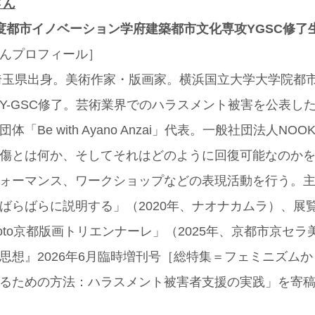
さん
年度都市イノベーション学府建築都市文化専攻YGSC修了生
ん
プロフィール］
、埼玉県出身。美術作家・版画家。横浜国立大学大学院都
Y-GSC修了。芸術業界でのハラスメント被害を公表し
体「Be with Ayano Anzai」代表。一般社団法人NO
傷とは何か、そしてそれはどのように回復可能なのか
ォーマンス、ワークショップなどの表現活動を行う。
ばらばらに説明する」（2020年、ナオナカムラ）、展
Kyoto京都版画トリエンナーレ」（2025年、京都市京セ
思想』2026年6月臨時増刊号［総特集＝フェミニズム
るための方法：ハラスメント被害者支援の実践」を寄