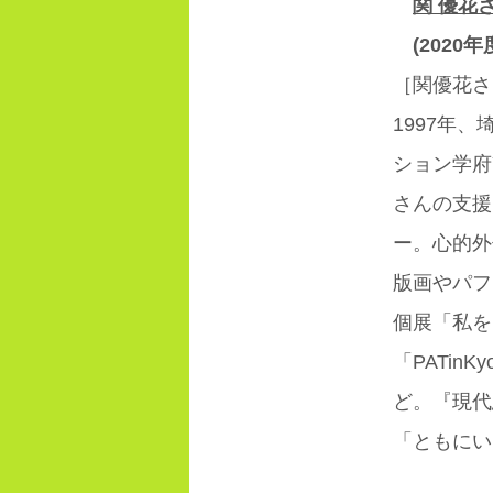
関 優花
(2020
［関優花さ
1997年
ション学府
さんの支援団
ー。心的外
版画やパフ
個展「私を
「PATin
ど。『現代
「ともにい