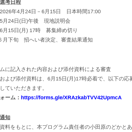
選考日程
2026
年
4
月
24
日－
6
月
15
日 日本時間
17:00
5月24日(日)午後 現地説明会
6
月
15
日
(
月
) 17
時 募集締め切り
６
月下旬 招へい者決定、審査結果通知
ムに記入された内容および添付資料による審査
および添付資料は、
6
月
15
日
(
月
)17
時必着で、以下の応
していただきます。
ォーム：
https://forms.gle/XRAzkabTVV42UpmcA
通知
資料をもとに、本プログラム責任者の小田原のどかと