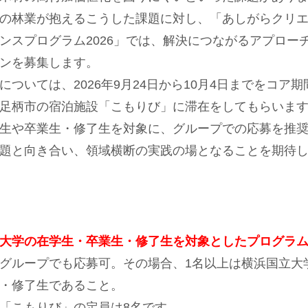
の林業が抱えるこうした課題に対し、「あしがらクリエ
ンスプログラム
2026
」では、解決につながるアプロー
ランを募集します。
については、
2026
年
9
月
24
日から
10
月
4
日までをコア期
足柄市の宿泊施設「こもりび」に滞在をしてもらいま
生や卒業生・修了生を対象に、グループでの応募を推
題と向き合い、領域横断の実践の場となることを期待
大学の在学生・卒業生・修了生を対象としたプログラ
グループでも応募可。その場合、
1
名以上は横浜国立大
・修了生であること。
「こもりび」の定員は
8
名です。