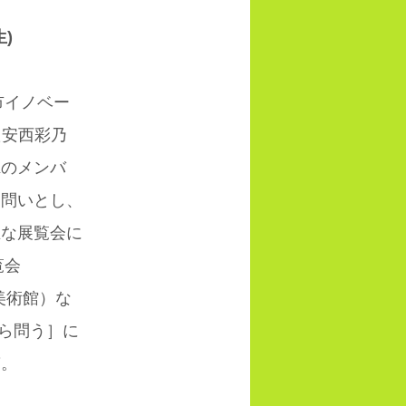
)
市イノベー
た安西彩乃
OKのメンバ
を問いとし、
主な展覧会に
覧会
ラ美術館）な
から問う］に
稿。