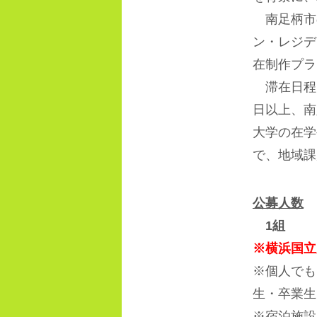
南足柄市
ン・レジデ
在制作プ
滞在日程
日以上、南
大学の在学
で、地域課
公募人数
1
組
※横浜国立
※個人でも
生・卒業生
※宿泊施設