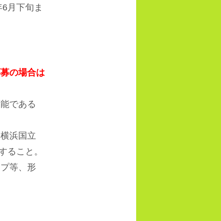
年
6
月下旬ま
応募の場合は
可能である
は横浜国立
すること。
プ等、形