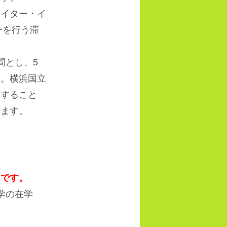
イター・イ
チを行う滞
間とし、
5
す。横浜国立
奨すること
します。
ムです。
学の在学