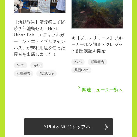
【活動報告】清陵祭にて経
済学部池島ゼミ・Next
Urban Lab「エディブルガ
★【プレスリリース】ブル
ーデン・エディブルキャン
ーカーボン調査・クレジッ
パス」が未利用魚を使った
ト創出実証を開始
屋台を出店しました！
NCC
活動報告
NCC
yplat
県西Core
活動報告
県西Core
関連ニュース一覧へ
YPlat＆NCCトップへ