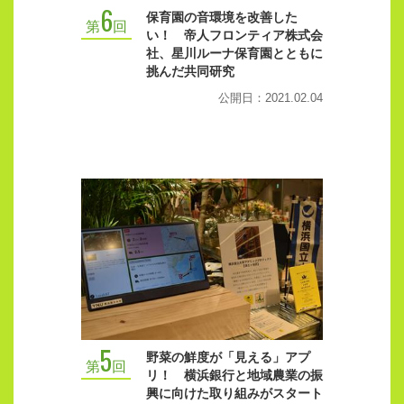
6
保育園の音環境を改善した
第
回
い！ 帝人フロンティア株式会
社、星川ルーナ保育園とともに
挑んだ共同研究
公開日：2021.02.04
5
野菜の鮮度が「見える」アプ
第
回
リ！ 横浜銀行と地域農業の振
興に向けた取り組みがスタート