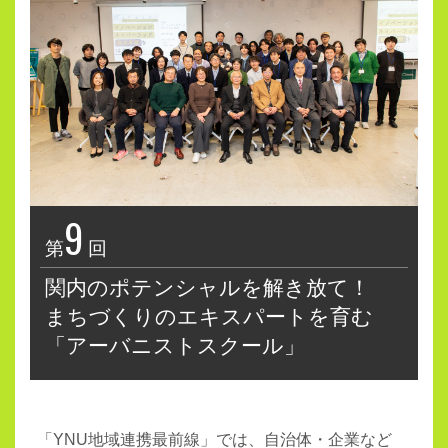
9
第
回
関内のポテンシャルを解き放て！
まちづくりのエキスパートを育む
「アーバニストスクール」
「
YNU地域連携最前線」では、自治体・企業など