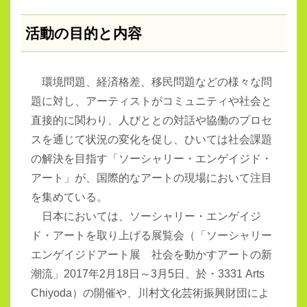
活動の目的と内容
環境問題、経済格差、移民問題などの様々な問
題に対し、アーティストがコミュニティや社会と
直接的に関わり、人びととの対話や協働のプロセ
スを通じて状況の変化を促し、ひいては社会課題
の解決を目指す「ソーシャリー・エンゲイジド・
アート」が、国際的なアートの現場において注目
を集めている。
日本においては、ソーシャリー・エンゲイジ
ド・アートを取り上げる展覧会（「ソーシャリー
エンゲイジドアート展 社会を動かすアートの新
潮流」
2017
年
2
月
18
日～
3
月
5
日、於・
3331 Arts
Chiyoda
）の開催や、川村文化芸術振興財団によ