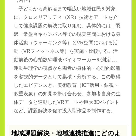
【内容】
子どもから高齢者まで幅広い地域住民を対象
に、クロスリアリティ（
XR
）技術とアートを介
して健康課題の解決に取り組む。具体的には、羽
沢・常盤台キャンパス等での現実空間における身
体活動（ウォーキング等）と
VR
空間における活
動（
VR
フィットネス等）を実施・比較する。活
動前後の心拍数や唾液バイオマーカーを測定し、
運動生理学の視点から両者の身体的・心理的影響
を客観的データとして集積・分析する。この取得
したエビデンスと、美術教育（
ICT
活用・錯視・
多重表象）の知見を掛け合わせ、参加者自身の生
体データと連動した
VR
アートや巨大
3D
ペイント
など、課題解決を促す没入型作品を制作する。
地域課題解決・地域連携推進にどのよ