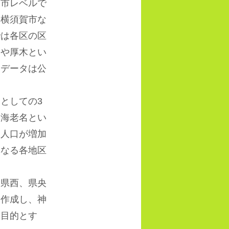
令市レベルで
、横須賀市な
では各区の区
名や厚木とい
なデータは公
としての
3
，海老名とい
，人口が増加
異なる各地区
、県西、県央
を作成し、神
を目的とす