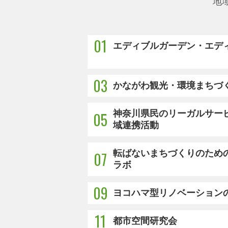
地
01
エディブルガーデン・エデ
03
かながわ観光・環境まちづ
神奈川県民のリーガルサー
05
域連携活動
転ばないまちづくりのため
07
ラボ
09
ヨコハマ型リノベーション
11
都市空間研究会