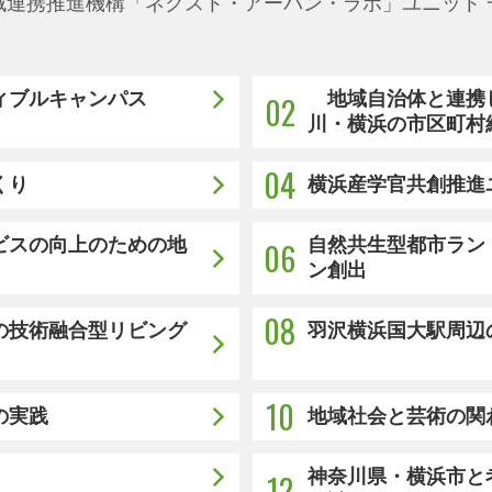
域連携推進機構
「ネクスト・アーバン・ラボ」ユニット 
ィブルキャンパス
地域自治体と連携
02
川・横浜の市区町村
04
くり
横浜産学官共創推進
ビスの向上のための地
自然共生型都市ラン
06
ン創出
08
の技術融合型リビング
羽沢横浜国大駅周辺
10
の実践
地域社会と芸術の関
神奈川県・横浜市と
12