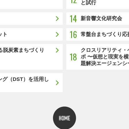
と試行
14
新音響文化研究会
16
ット
常盤台まちづくり応
る脱炭素まちづくり
クロスリアリティ・
18
ボ 〜仮想と現実を
題解決エージェンシ
グ（DST）を活用し