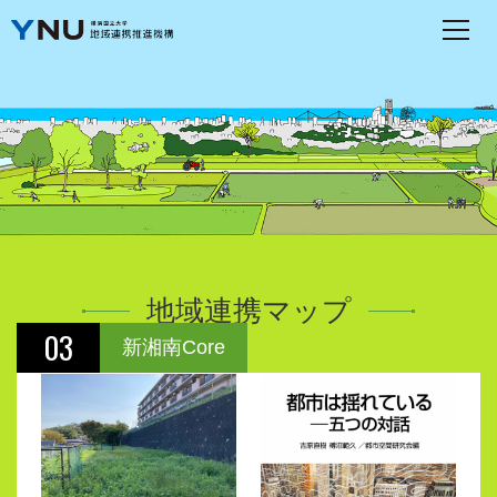
地域連携マップ
03
新湘南Core