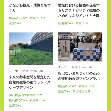
かながわ観光・環境まちづ
地域における協働を促進す
くり
るサステナビリティ戦略の
ためのマネジメントと会計
横浜都心Core
新湘南Core
県西Core
新湘南Core
県西Core
テーマ：
Next Urban Lab
テーマ：
Next Urban Lab
転ばないまちづくりのため
未来の都市空間を想定した
の技術融合型リビングラボ
自然共生型の都市ランドス
横浜都心Core
新湘南Core
ケープデザイン
県西Core
その他の地域
羽沢横浜国大駅周辺Core
横浜都心Core
新湘南Core
県西Core