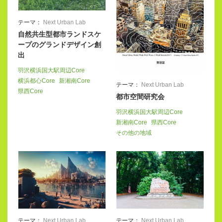
テーマ：
Next Urban Lab
自然共生型都市ランドスケ
ープのグランドデザイン創
出
羽沢横浜国大駅周辺Core
横浜都心Core
新湘南Core
テーマ：
Next Urban Lab
県西Core
都市空間研究会
羽沢横浜国大駅周辺Core
新湘南Core
県西Core
その他の地域
テーマ：
Next Urban Lab
テーマ：
Next Urban Lab