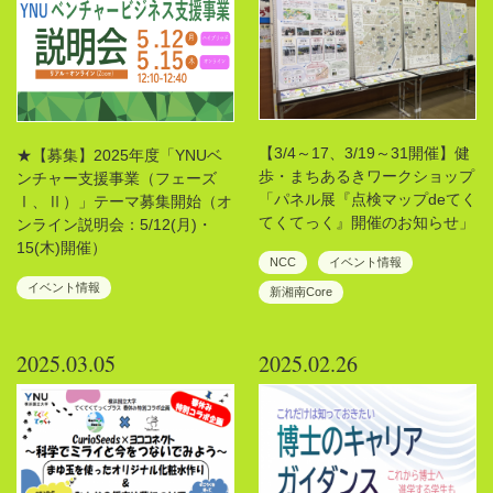
【3/4～17、3/19～31開催】健
★【募集】2025年度「YNUベ
歩・まちあるきワークショップ
ンチャー支援事業（フェーズ
「パネル展『点検マップdeてく
Ⅰ、Ⅱ）」テーマ募集開始（オ
てくてっく』開催のお知らせ」
ンライン説明会：5/12(月)・
15(木)開催）
NCC
イベント情報
イベント情報
新湘南Core
2025.03.05
2025.02.26