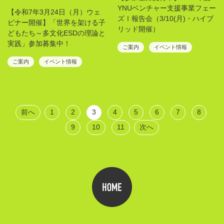
YNUベンチャー支援事業フェー
【令和7年3月24日（月）ウェ
ズⅠ報告会（3/10(月)・ハイブ
ビナー開催】「世界を架ける子
リッド開催）
どもたち～多文化ESDの理論と
実践」参加募集中！
ご案内
イベント情報
ご案内
イベント情報
前へ
1
2
3
4
5
6
7
8
9
10
11
次へ