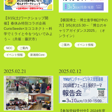
【3/15(土)ワークショップ開
【横国博士・博士進学検討中の
催】春休み特別コラボ企画
方】3/5(水)15:30～「博士のキ
CurioSeeds×ヨココネクト～科
ャリアガイダンス2025」（オ
学でミライと今をつないでみよ
ンライン）
う～（共催：藤沢市）
ご案内
イベント情報
NCC
ご案内
イベント情報
新湘南Core
2025.02.21
2025.02.12
【参加登録受付中】2024年度