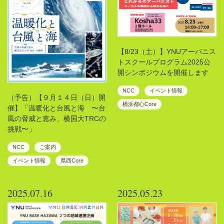
【8/23（土）】YNUアーバニス
トスクールプログラム2025公
開シンポジウムを開催します
NCC
イベント情報
（予告）【９月１４日（日）開
横浜都心Core
催】「温暖化と台風と海 〜台
風の脅威と恵み、横国大TRCの
挑戦〜」
NCC
ご案内
イベント情報
県西Core
2025.07.16
2025.05.23