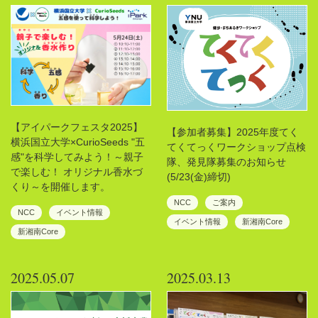
【アイパークフェスタ2025】
【参加者募集】2025年度てく
横浜国立大学×CurioSeeds "五
てくてっくワークショップ点検
感"を科学してみよう！～親子
隊、発見隊募集のお知らせ
で楽しむ！ オリジナル香水づ
(5/23(金)締切)
くり～を開催します。
NCC
ご案内
NCC
イベント情報
イベント情報
新湘南Core
新湘南Core
2025.05.07
2025.03.13