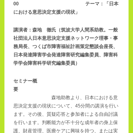
00 テーマ：「日本
における意思決定支援の現状」
講演者：森地 徹氏（筑波大学人間系助教。一般
社団法人日本意思決定支援ネットワーク理事・事
務局長、つくば市障害福祉計画策定懇談会座長、
日本発達障害学会発達障害研究編集委員、障害科
学学会障害科学研究編集委員）
セミナー概
要
森地助教より、日本における意
思決定支援の現状について、
45
分間の講演を行い
ます。その後、質疑応答と参加者による自由討議
を行います。判断能力が不十分な成年者の身上保
護、財産管理、医療ケアに興味を持つ、または実