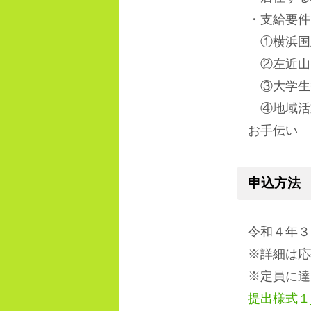
・支給要件
①横浜国
②左近山
③大学生
④地域活動
お手伝い
申込方法
令和４年３
※詳細は応
※定員に達
提出様式１