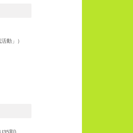
域活動」）
35割)