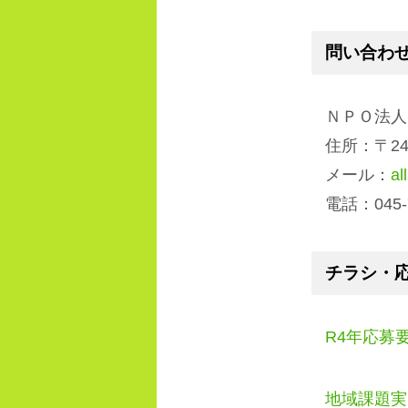
問い合わ
ＮＰＯ法人
住所：〒24
メール：
a
電話：045
チラシ・
R4年応募要
地域課題実