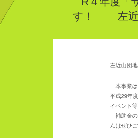
R４年度「
す！ 左近
左近山団地
本事業は
平成29年
イベント
補助金の
んはぜひご