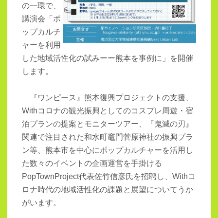
の一環で、
講演会「ポ
ップカルチ
ャーを利用
した地域活性化の試みーー熊本を事例に」を開催
します。
『ワンピース』熊本復興プロジェクトの支援、
Withコロナの観光振興としてのコスプレ周遊・宿
泊プランの提案とモニターツアー、『鬼滅の刃』
関連で注目された和水町竈門菅原神社の振興プラ
ン等、熊本市を中心にポップカルチャーを活用し
た数々のイベントの企画運営を手掛ける
PopTownProject代表佐竹信彦氏を招聘し、Withコ
ロナ時代の地域活性化の課題と展望についてうか
がいます。