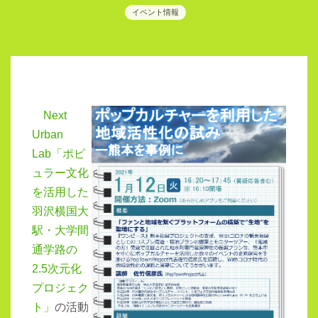
イベント情報
Next
Urban
Lab「ポピ
ュラー文化
を活用した
羽沢横国大
駅・大学間
通学路の
2.5次元化
プロジェク
ト」
の活動